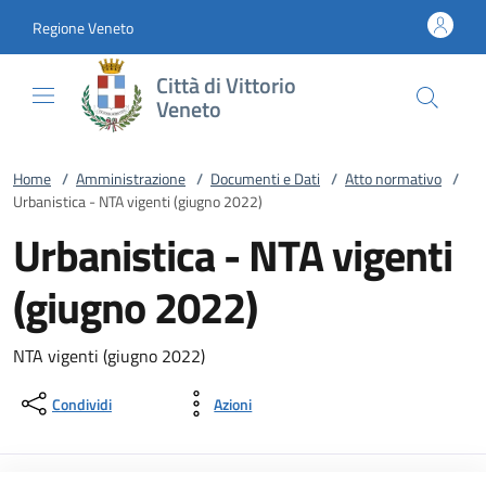
Vai al contenuto
accedi al menu
footer.enter
Regione Veneto
Città di Vittorio
Veneto
Home
/
Amministrazione
/
Documenti e Dati
/
Atto normativo
/
Urbanistica - NTA vigenti (giugno 2022)
Urbanistica - NTA vigenti
(giugno 2022)
NTA vigenti (giugno 2022)
Condividi
Azioni