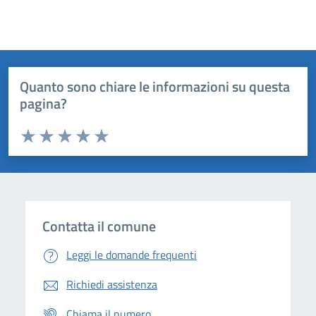
Quanto sono chiare le informazioni su questa
pagina?
Valuta da 1 a 5 stelle la pagina
Domanda
Valuta 1 stelle su 5
Valuta 2 stelle su 5
Valuta 3 stelle su 5
Valuta 4 stelle su 5
Valuta 5 stelle su 5
Contatta il comune
Leggi le domande frequenti
Richiedi assistenza
Chiama il numero