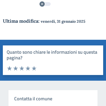
Ultima modifica:
venerdì, 31 gennaio 2025
Quanto sono chiare le informazioni su questa
pagina?
Valuta da 1 a 5 stelle la pagina
Domanda
Valuta 1 stelle su 5
Valuta 2 stelle su 5
Valuta 3 stelle su 5
Valuta 4 stelle su 5
Valuta 5 stelle su 5
Contatta il comune