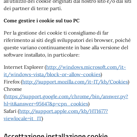
all’utilizzo dei cookie originati dal nostro sito e/o dai siti
dei partner di terze parti.
Come gestire i cookie sul tuo PC
Per la gestione dei cookie ti consigliamo di far
riferimento ai siti degli sviluppatori dei browser, poiché
queste variano continuamente in base alla versione del
software installato, in particolare:
Internet Explorer (
http://windows.microsoft.com/it-
it/windows-vista/block-or-allow-cookies
)
Firefox (
http://support.mozilla.com/it-IT/kb/Cookies
)
Chrome
(
https://support.google.com/chrome/bin/answer.py?
hl=it&answer=95647&p=cpn_cookies
)
Safari (
http://support.apple.com/kb/HT1677?
viewlocale=it_IT
)
Accettazione installazione cookie