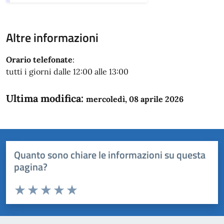
Altre informazioni
Orario telefonate
:
tutti i giorni dalle 12:00 alle 13:00
Ultima modifica:
mercoledì, 08 aprile 2026
Quanto sono chiare le informazioni su questa
pagina?
Valuta da 1 a 5 stelle la pagina
Domanda
Valuta 1 stelle su 5
Valuta 2 stelle su 5
Valuta 3 stelle su 5
Valuta 4 stelle su 5
Valuta 5 stelle su 5