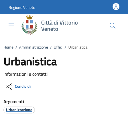
Vai al contenuto
accedi al menu
footer.enter
Regione Veneto
Città di Vittorio
Veneto
Home
/
Amministrazione
/
Uffici
/
Urbanistica
Urbanistica
Informazioni e contatti
Condividi
Argomenti
Urbanizzazione