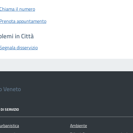
Chiama il numero
Prenota appuntamento
lemi in Città
Segnala disservizio
io Veneto
DI SERVIZIO
urbanistica
Ambiente