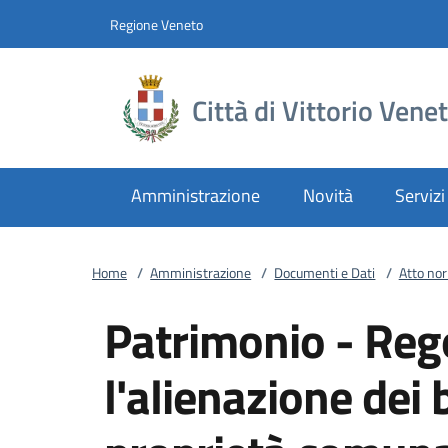
Vai al contenuto
accedi al menu
footer.enter
Regione Veneto
Città di Vittorio Vene
Amministrazione
Novità
Servizi
Home
/
Amministrazione
/
Documenti e Dati
/
Atto no
Patrimonio - Reg
l'alienazione dei 