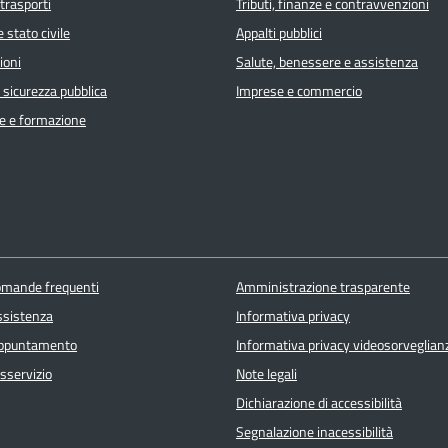
 trasporti
Tributi, finanze e contravvenzioni
 stato civile
Appalti pubblici
ioni
Salute, benessere e assistenza
e sicurezza pubblica
Imprese e commercio
e e formazione
domande frequenti
Amministrazione trasparente
ssistenza
Informativa privacy
appuntamento
Informativa privacy videosorveglian
sservizio
Note legali
Dichiarazione di accessibilità
Segnalazione inacessibilità