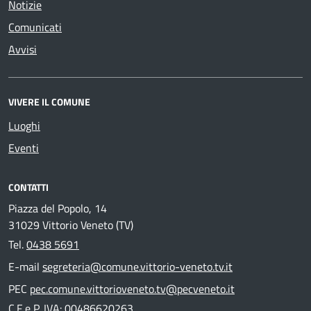
Notizie
Comunicati
Avvisi
VIVERE IL COMUNE
Luoghi
Eventi
CONTATTI
Piazza del Popolo, 14
31029 Vittorio Veneto (TV)
Tel.
0438 5691
E-mail
segreteria@comune.vittorio-veneto.tv.it
PEC
pec.comune.vittorioveneto.tv@pecveneto.it
C.F e P. IVA: 00486620263