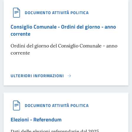
DOCUMENTO ATTIVITÀ POLITICA
Consiglio Comunale - Ordini del giorno - anno
corrente
Ordini del giorno del Consiglio Comunale - anno
corrente
ULTERIORI INFORMAZIONI
CONSIGLIO COMUNALE - ORDINI DEL GIORNO - ANNO CORR
DOCUMENTO ATTIVITÀ POLITICA
Elezioni - Referendum
Dati delle elezioni referendarie dal 2025.