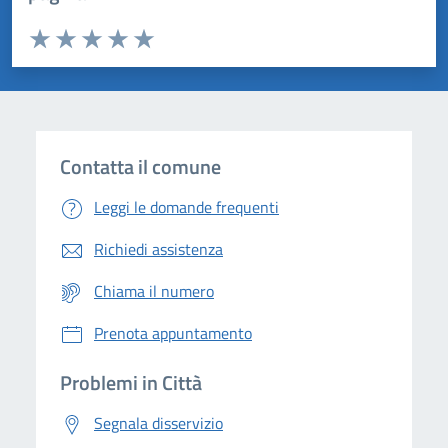
Valuta da 1 a 5 stelle la pagina
Domanda
Valuta 1 stelle su 5
Valuta 2 stelle su 5
Valuta 3 stelle su 5
Valuta 4 stelle su 5
Valuta 5 stelle su 5
Contatta il comune
Leggi le domande frequenti
Richiedi assistenza
Chiama il numero
Prenota appuntamento
Problemi in Città
Segnala disservizio