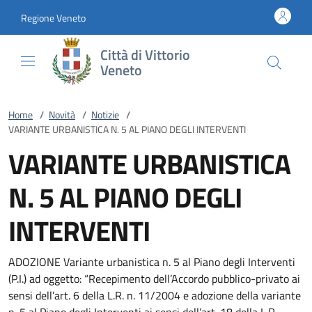
Vai al contenuto
accedi al menu
footer.enter
Regione Veneto
Città di Vittorio
Veneto
Home
/
Novità
/
Notizie
/
VARIANTE URBANISTICA N. 5 AL PIANO DEGLI INTERVENTI
VARIANTE URBANISTICA
N. 5 AL PIANO DEGLI
INTERVENTI
ADOZIONE Variante urbanistica n. 5 al Piano degli Interventi
(P.I.) ad oggetto: “Recepimento dell’Accordo pubblico-privato ai
sensi dell’art. 6 della L.R. n. 11/2004 e adozione della variante