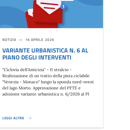
NOTIZIA
16 APRILE 2026
VARIANTE URBANISTICA N. 6 AL
PIANO DEGLI INTERVENTI
"Ciclovia dell'Amicizia" - II stralcio -
Realizzazione di un tratto della pista ciclabile
"Venezia - Monaco" lungo la sponda nord-ovest
del lago Morto. Approvazione del PFTE e
adozione variante urbanistica n. 6/2026 al PI
LEGGI ALTRO
VARIANTE URBANISTICA N. 6 AL PIANO DEGLI INTERVENTI}