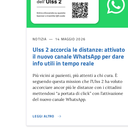
NOTIZIA
14 MAGGIO 2026
Ulss 2 accorcia le distanze: attivato
il nuovo canale WhatsApp per dare
info utili in tempo reale
Più vicini ai pazienti, più attenti a chi cura. È
seguendo questa mission che l’Ulss 2 ha voluto
accorciare ancor più le distanze con i cittadini
mettendosi “a portata di click” con l’attivazione
del nuovo canale WhatsApp.
LEGGI ALTRO
ULSS 2 ACCORCIA LE DISTANZE: ATTIVATO IL NUOVO C