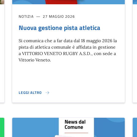
NOTIZIA
27 MAGGIO 2026
Nuova gestione pista atletica
Si comunica che a far data dal 18 maggio 2026 la
pista di atletica comunale è affidata in gestione
a VITTORIO VENETO RUGBY A.S.D., con sede a
Vittorio Veneto.
LEGGI ALTRO
NVENZIONE ONU PER L'INFANZIA}
NUOVA GESTIONE PISTA ATLETICA}