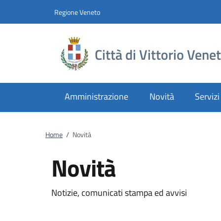
Vai al contenuto
accedi al menu
footer.enter
Regione Veneto
Città di Vittorio Vene
Amministrazione
Novità
Servizi
Home
/
Novità
Novità
Notizie, comunicati stampa ed avvisi