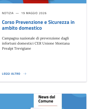
NOTIZIA
19 MAGGIO 2026
Corso Prevenzione e Sicurezza in
ambito domestico
Campagna nazionale di prevenzione dagli
infortuni domestici CER Unione Montana
Prealpi Trevigiane
LEGGI ALTRO
CORSO PREVENZIONE E SICUREZZA IN AMBITO DOMESTICO}