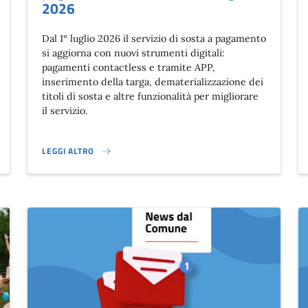
2026
Dal 1° luglio 2026 il servizio di sosta a pagamento
si aggiorna con nuovi strumenti digitali:
pagamenti contactless e tramite APP,
inserimento della targa, dematerializzazione dei
titoli di sosta e altre funzionalità per migliorare
il servizio.
LEGGI ALTRO
NUOVE FUNZIONALITÀ PER LA SOSTA A PAGAMENTO IN ARRIVO D