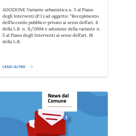
ADOZIONE Variante urbanistica n. 5 al Piano
degli Interventi (P.I.) ad oggetto: “Recepimento
dell’Accordo pubblico-privato ai sensi dell’art. 6
della L.R. n. 11/2004 e adozione della variante n.
5 al Piano degli Interventi ai sensi dell’art. 18
della L.R.
LEGGI ALTRO
AL 1° LUGLIO 2026}
VARIANTE URBANISTICA N. 5 AL PIANO DEGLI INTERVENTI}