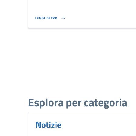
LEGGI ALTRO
CHIARIMENTI DAL MINISTERO DELL'INTERNO SULLA PRE
Esplora per categoria
Notizie