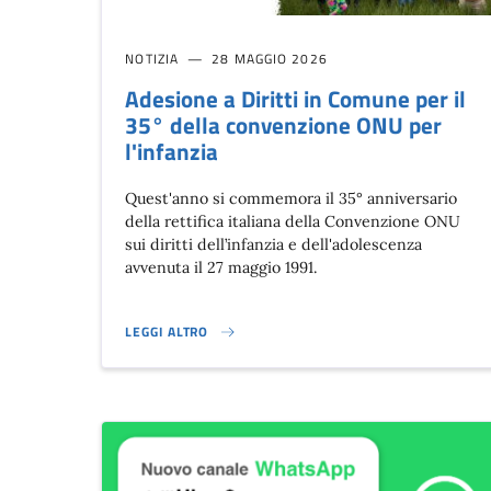
NOTIZIA
28 MAGGIO 2026
Adesione a Diritti in Comune per il
35° della convenzione ONU per
l'infanzia
Quest'anno si commemora il 35° anniversario
della rettifica italiana della Convenzione ONU
sui diritti dell’infanzia e dell'adolescenza
avvenuta il 27 maggio 1991.
LEGGI ALTRO
ADESIONE A DIRITTI IN COMUNE PER IL 35° DELLA CO