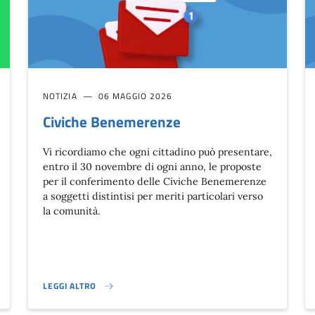
NOTIZIA
06 MAGGIO 2026
Civiche Benemerenze
Vi ricordiamo che ogni cittadino può presentare,
entro il 30 novembre di ogni anno, le proposte
per il conferimento delle Civiche Benemerenze
a soggetti distintisi per meriti particolari verso
la comunità.
LEGGI ALTRO
ANALE WHATSAPP PER DARE INFO UTILI IN TEMPO REALE}
CIVICHE BENEMERENZE}