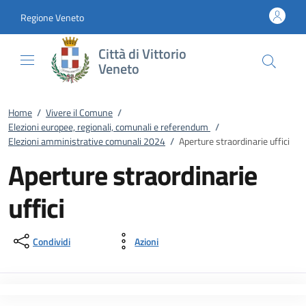
Vai al contenuto
accedi al menu
footer.enter
Regione Veneto
Città di Vittorio
Veneto
Home
/
Vivere il Comune
/
Elezioni europee, regionali, comunali e referendum
/
Elezioni amministrative comunali 2024
/
Aperture straordinarie uffici
Aperture straordinarie
uffici
Condividi
Azioni