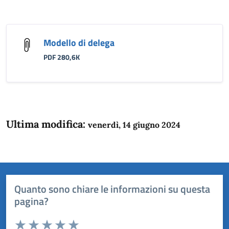
Modello di delega
PDF 280,6K
Ultima modifica:
venerdì, 14 giugno 2024
Quanto sono chiare le informazioni su questa
pagina?
Valuta da 1 a 5 stelle la pagina
Domanda