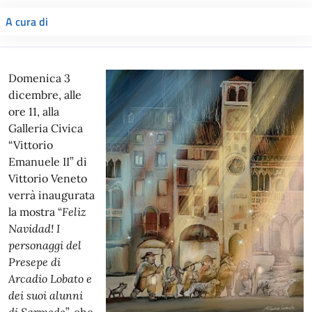
A cura di
Domenica 3
dicembre, alle
ore 11, alla
Galleria Civica
“Vittorio
Emanuele II” di
Vittorio Veneto
verrà inaugurata
la mostra “
Feliz
Navidad! I
personaggi del
Presepe di
Arcadio Lobato e
dei suoi alunni
di Sarmede
”, che