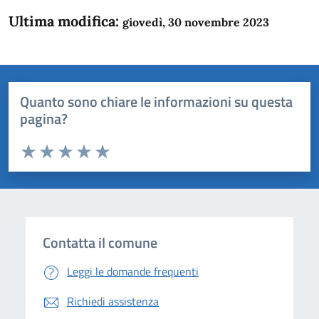
Ultima modifica:
giovedì, 30 novembre 2023
Quanto sono chiare le informazioni su questa
pagina?
Valuta da 1 a 5 stelle la pagina
Domanda
Valuta 1 stelle su 5
Valuta 2 stelle su 5
Valuta 3 stelle su 5
Valuta 4 stelle su 5
Valuta 5 stelle su 5
Contatta il comune
Leggi le domande frequenti
Richiedi assistenza