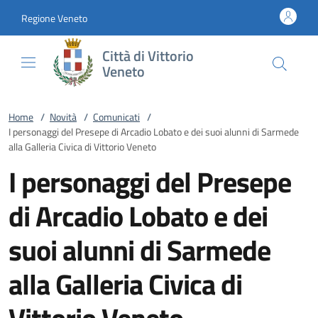
Vai al contenuto
accedi al menu
footer.enter
Regione Veneto
Città di Vittorio
Veneto
Home
/
Novità
/
Comunicati
/
I personaggi del Presepe di Arcadio Lobato e dei suoi alunni di Sarmede
alla Galleria Civica di Vittorio Veneto
I personaggi del Presepe
di Arcadio Lobato e dei
suoi alunni di Sarmede
alla Galleria Civica di