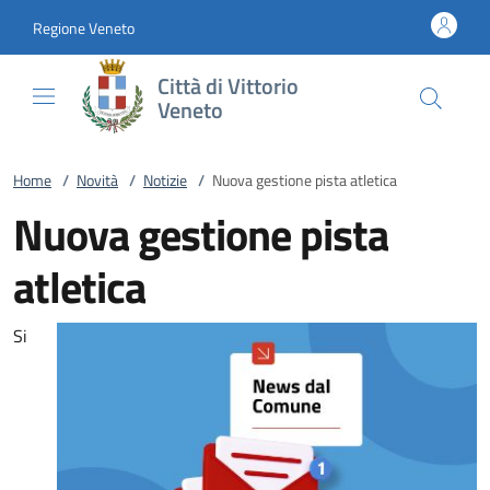
Vai al contenuto
accedi al menu
footer.enter
Regione Veneto
Città di Vittorio
Veneto
Home
/
Novità
/
Notizie
/
Nuova gestione pista atletica
Nuova gestione pista
atletica
Si