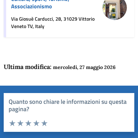
Associazionismo
Via Giosuè Carducci, 28, 31029 Vittorio
Veneto TV, Italy
Ultima modifica:
mercoledì, 27 maggio 2026
Quanto sono chiare le informazioni su questa
pagina?
Valuta da 1 a 5 stelle la pagina
Domanda
Valuta 1 stelle su 5
Valuta 2 stelle su 5
Valuta 3 stelle su 5
Valuta 4 stelle su 5
Valuta 5 stelle su 5