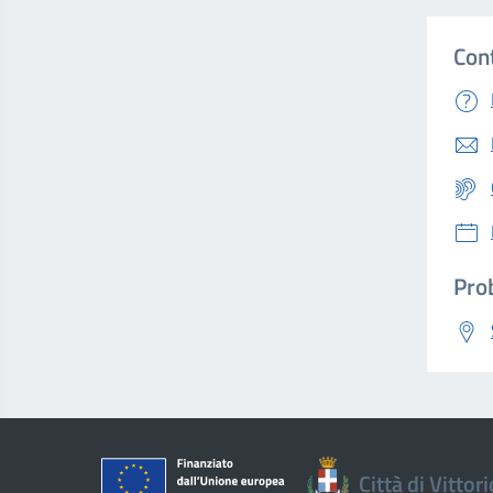
Con
Prob
Città di Vittor