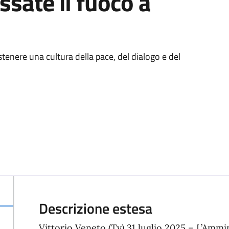
essate il fuoco a
enere una cultura della pace, del dialogo e del
Descrizione estesa
Vittorio Veneto (Tv) 31 luglio 2025 – L’Amm