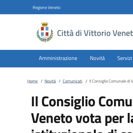
Vai al contenuto
accedi al menu
footer.enter
Regione Veneto
Città di Vittorio Vene
Amministrazione
Novità
Servizi
Home
/
Novità
/
Comunicati
/
Il Consiglio Comunale di V
Il Consiglio Comu
Veneto vota per l