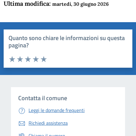
Ultima modifica:
martedì, 30 giugno 2026
Quanto sono chiare le informazioni su questa
pagina?
Valuta da 1 a 5 stelle la pagina
Domanda
Valuta 1 stelle su 5
Valuta 2 stelle su 5
Valuta 3 stelle su 5
Valuta 4 stelle su 5
Valuta 5 stelle su 5
Contatta il comune
Leggi le domande frequenti
Richiedi assistenza
Chiama il numero