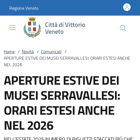
Vai al contenuto
accedi al menu
footer.enter
Regione Veneto
Città di Vittorio
Veneto
Home
/
Novità
/
Comunicati
/
APERTURE ESTIVE DEI MUSEI SERRAVALLESI: ORARI ESTESI ANCHE
NEL 2026
APERTURE ESTIVE DEI
MUSEI SERRAVALLESI:
ORARI ESTESI ANCHE
NEL 2026
NELL’ESTATE 2025 NUMERO DI BIGLIETTI STACCATI PIÙ CHE