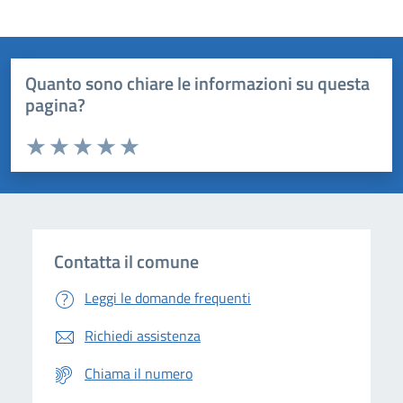
Quanto sono chiare le informazioni su questa
pagina?
Valuta da 1 a 5 stelle la pagina
Domanda
Valuta 1 stelle su 5
Valuta 2 stelle su 5
Valuta 3 stelle su 5
Valuta 4 stelle su 5
Valuta 5 stelle su 5
Contatta il comune
Leggi le domande frequenti
Richiedi assistenza
Chiama il numero