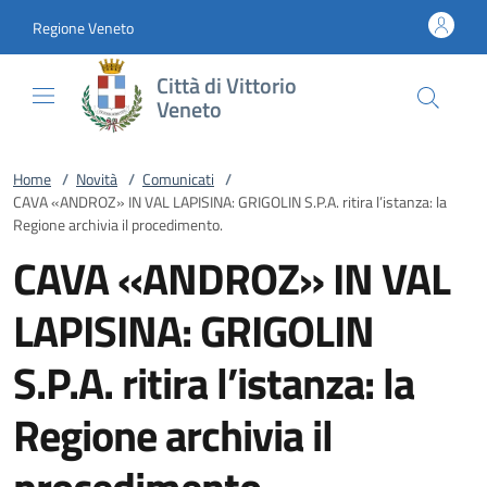
Vai al contenuto
accedi al menu
footer.enter
Regione Veneto
Città di Vittorio
Veneto
Home
/
Novità
/
Comunicati
/
CAVA «ANDROZ» IN VAL LAPISINA: GRIGOLIN S.P.A. ritira l’istanza: la
Regione archivia il procedimento.
CAVA «ANDROZ» IN VAL
LAPISINA: GRIGOLIN
S.P.A. ritira l’istanza: la
Regione archivia il