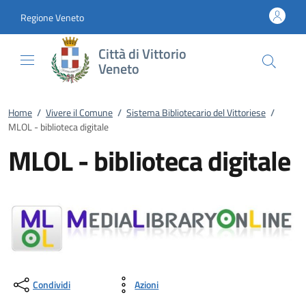
Vai al contenuto
accedi al menu
footer.enter
Regione Veneto
Città di Vittorio
Veneto
Home
/
Vivere il Comune
/
Sistema Bibliotecario del Vittoriese
/
MLOL - biblioteca digitale
MLOL - biblioteca digitale
Condividi
Azioni