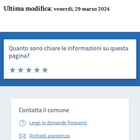
Ultima modifica:
venerdì, 29 marzo 2024
Quanto sono chiare le informazioni su questa
pagina?
Valuta da 1 a 5 stelle la pagina
Domanda
Valuta 1 stelle su 5
Valuta 2 stelle su 5
Valuta 3 stelle su 5
Valuta 4 stelle su 5
Valuta 5 stelle su 5
Contatta il comune
Leggi le domande frequenti
Richiedi assistenza