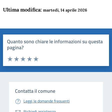
Ultima modifica:
martedì, 14 aprile 2026
Quanto sono chiare le informazioni su questa
pagina?
Valuta da 1 a 5 stelle la pagina
Domanda
Valuta 1 stelle su 5
Valuta 2 stelle su 5
Valuta 3 stelle su 5
Valuta 4 stelle su 5
Valuta 5 stelle su 5
Contatta il comune
Leggi le domande frequenti
Richiedi assistenza