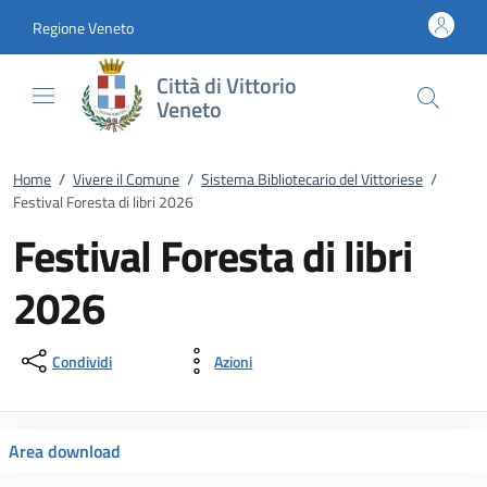
Vai al contenuto
accedi al menu
footer.enter
Regione Veneto
Città di Vittorio
Veneto
Home
/
Vivere il Comune
/
Sistema Bibliotecario del Vittoriese
/
Festival Foresta di libri 2026
Festival Foresta di libri
2026
Condividi
Azioni
Area download