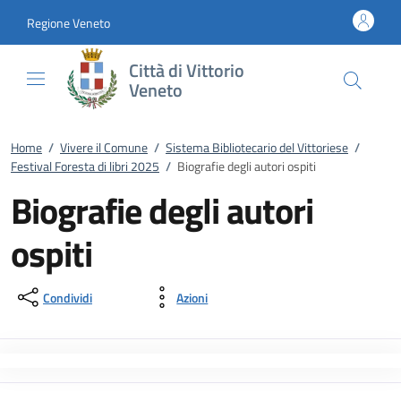
Vai al contenuto
accedi al menu
footer.enter
Regione Veneto
Città di Vittorio
Veneto
Home
/
Vivere il Comune
/
Sistema Bibliotecario del Vittoriese
/
Festival Foresta di libri 2025
/
Biografie degli autori ospiti
Biografie degli autori
ospiti
Condividi
Azioni