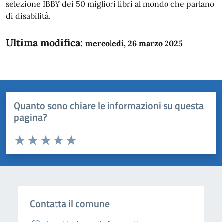
selezione IBBY dei 50 migliori libri al mondo che parlano
di disabilità.
Ultima modifica:
mercoledì, 26 marzo 2025
Quanto sono chiare le informazioni su questa
pagina?
Valuta da 1 a 5 stelle la pagina
Domanda
Valuta 1 stelle su 5
Valuta 2 stelle su 5
Valuta 3 stelle su 5
Valuta 4 stelle su 5
Valuta 5 stelle su 5
Contatta il comune