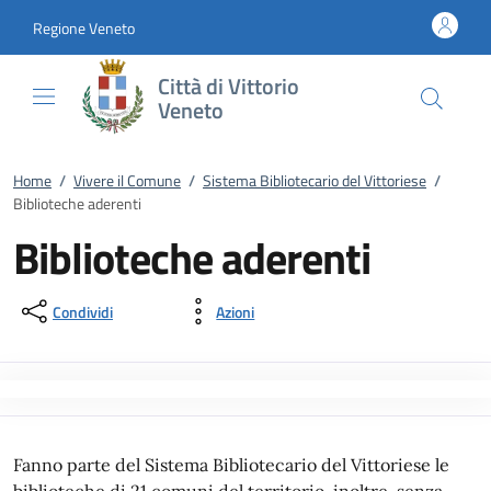
Vai al contenuto
accedi al menu
footer.enter
Regione Veneto
Città di Vittorio
Veneto
Home
/
Vivere il Comune
/
Sistema Bibliotecario del Vittoriese
/
Biblioteche aderenti
Biblioteche aderenti
Condividi
Azioni
Fanno parte del Sistema Bibliotecario del Vittoriese le