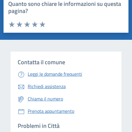
Quanto sono chiare le informazioni su questa
pagina?
Valuta da 1 a 5 stelle la pagina
Domanda
Valuta 1 stelle su 5
Valuta 2 stelle su 5
Valuta 3 stelle su 5
Valuta 4 stelle su 5
Valuta 5 stelle su 5
Contatta il comune
Leggi le domande frequenti
Richiedi assistenza
Chiama il numero
Prenota appuntamento
Problemi in Città