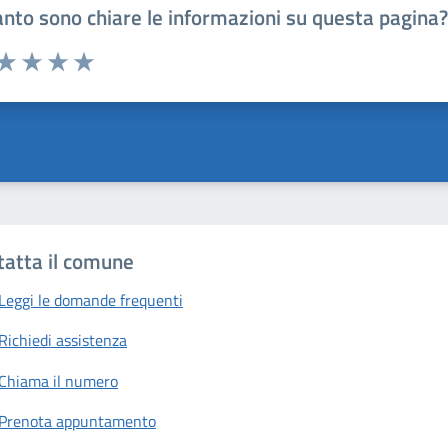
nto sono chiare le informazioni su questa pagina
 da 1 a 5 stelle la pagina
anda
ta 1 stelle su 5
Valuta 2 stelle su 5
Valuta 3 stelle su 5
Valuta 4 stelle su 5
Valuta 5 stelle su 5
tatta il comune
Leggi le domande frequenti
Richiedi assistenza
Chiama il numero
Prenota appuntamento