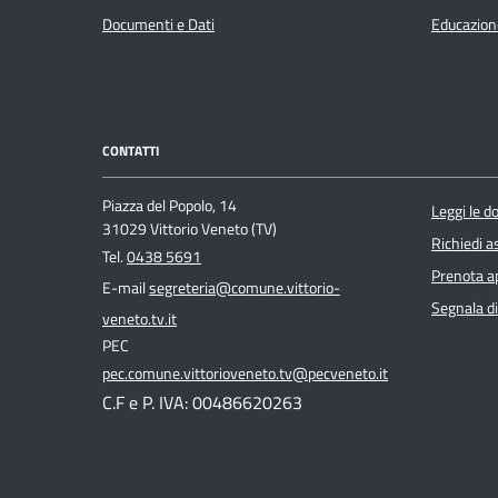
Documenti e Dati
Educazion
CONTATTI
Piazza del Popolo, 14
Leggi le 
31029 Vittorio Veneto (TV)
Richiedi a
Tel.
0438 5691
Prenota 
E-mail
segreteria@comune.vittorio-
Segnala di
veneto.tv.it
PEC
pec.comune.vittorioveneto.tv@pecveneto.it
C.F e P. IVA: 00486620263