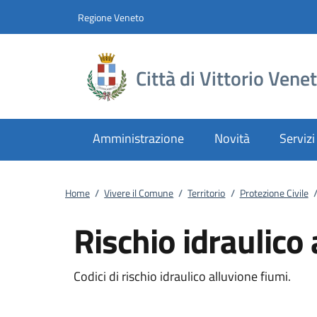
Vai al contenuto
accedi al menu
footer.enter
Regione Veneto
Città di Vittorio Vene
Amministrazione
Novità
Servizi
Home
/
Vivere il Comune
/
Territorio
/
Protezione Civile
Rischio idraulico 
Codici di rischio idraulico alluvione fiumi.