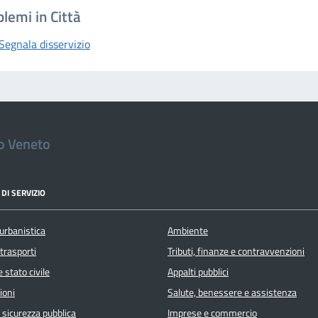
lemi in Città
Segnala disservizio
io Veneto
DI SERVIZIO
urbanistica
Ambiente
 trasporti
Tributi, finanze e contravvenzioni
 stato civile
Appalti pubblici
ioni
Salute, benessere e assistenza
e sicurezza pubblica
Imprese e commercio