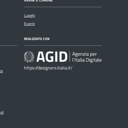
VIVERE IL COMUNE
Luoghi
Eventi
REALIZZATO CON
https://designers.italia.it/
za
ng)