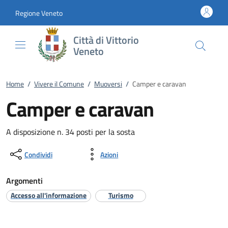
Vai al contenuto
accedi al menu
footer.enter
Regione Veneto
Città di Vittorio
Veneto
Home
/
Vivere il Comune
/
Muoversi
/
Camper e caravan
Camper e caravan
A disposizione n. 34 posti per la sosta
Condividi
Azioni
Argomenti
Accesso all'informazione
Turismo