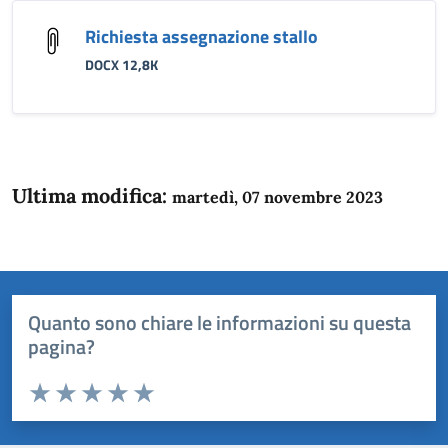
Richiesta assegnazione stallo
DOCX 12,8K
Ultima modifica:
martedì, 07 novembre 2023
Quanto sono chiare le informazioni su questa
pagina?
Valuta da 1 a 5 stelle la pagina
Domanda
Valuta 1 stelle su 5
Valuta 2 stelle su 5
Valuta 3 stelle su 5
Valuta 4 stelle su 5
Valuta 5 stelle su 5