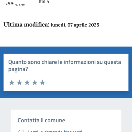
Italia
PDF
701,9K
Ultima modifica:
lunedì, 07 aprile 2025
Quanto sono chiare le informazioni su questa
pagina?
Valuta da 1 a 5 stelle la pagina
Domanda
Valuta 1 stelle su 5
Valuta 2 stelle su 5
Valuta 3 stelle su 5
Valuta 4 stelle su 5
Valuta 5 stelle su 5
Contatta il comune