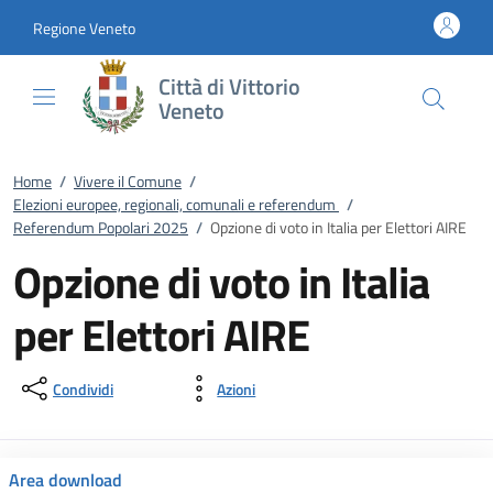
Vai al contenuto
accedi al menu
footer.enter
Regione Veneto
Città di Vittorio
Veneto
Home
/
Vivere il Comune
/
Elezioni europee, regionali, comunali e referendum
/
Referendum Popolari 2025
/
Opzione di voto in Italia per Elettori AIRE
Opzione di voto in Italia
per Elettori AIRE
Condividi
Azioni
Area download