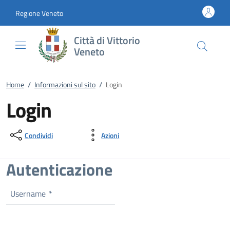
Vai al contenuto
accedi al menu
footer.enter
Regione Veneto
Città di Vittorio
Veneto
Home
/
Informazioni sul sito
/
Login
Login
Condividi
Azioni
Autenticazione
Username
*