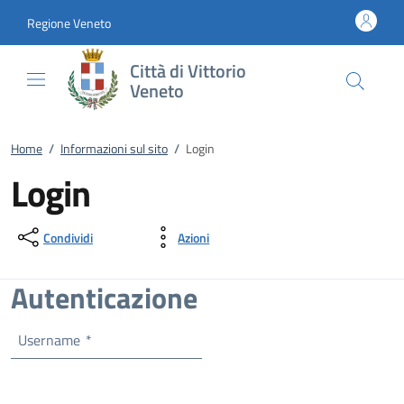
Vai al contenuto
accedi al menu
footer.enter
Regione Veneto
Città di Vittorio
Veneto
Home
/
Informazioni sul sito
/
Login
Login
Condividi
Azioni
Autenticazione
Username
*