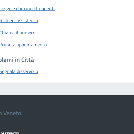
Leggi le domande frequenti
Richiedi assistenza
Chiama il numero
Prenota appuntamento
lemi in Città
Segnala disservizio
io Veneto
DI SERVIZIO