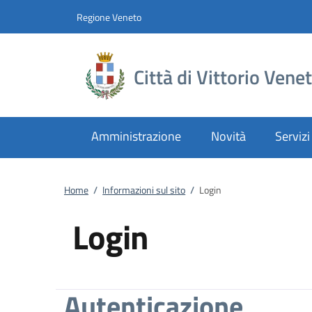
Vai al contenuto
accedi al menu
footer.enter
Regione Veneto
Città di Vittorio Vene
Amministrazione
Novità
Servizi
Home
/
Informazioni sul sito
/
Login
Login
Autenticazione