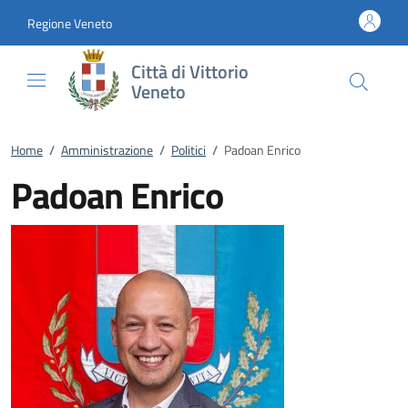
Vai al contenuto
accedi al menu
footer.enter
Regione Veneto
Città di Vittorio
Veneto
Home
/
Amministrazione
/
Politici
/
Padoan Enrico
Padoan Enrico