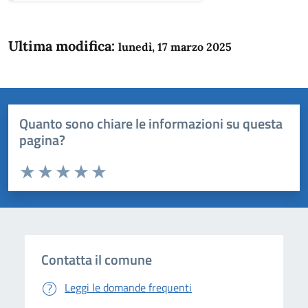
Ultima modifica:
lunedì, 17 marzo 2025
Quanto sono chiare le informazioni su questa
pagina?
Valuta da 1 a 5 stelle la pagina
Domanda
Valuta 1 stelle su 5
Valuta 2 stelle su 5
Valuta 3 stelle su 5
Valuta 4 stelle su 5
Valuta 5 stelle su 5
Contatta il comune
Leggi le domande frequenti