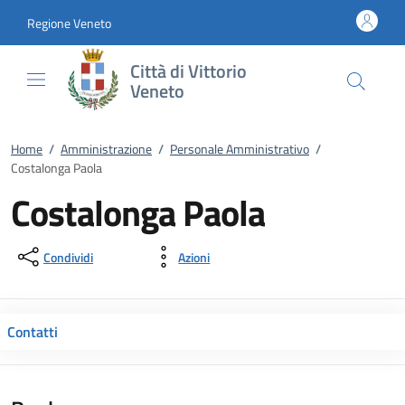
Vai al contenuto
accedi al menu
footer.enter
Regione Veneto
Città di Vittorio
Veneto
Home
/
Amministrazione
/
Personale Amministrativo
/
Costalonga Paola
Costalonga Paola
Condividi
Azioni
Contatti