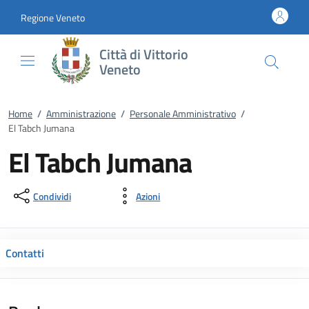
Vai al contenuto
accedi al menu
footer.enter
Regione Veneto
Città di Vittorio
Veneto
Home
/
Amministrazione
/
Personale Amministrativo
/
El Tabch Jumana
El Tabch Jumana
Condividi
Azioni
Contatti