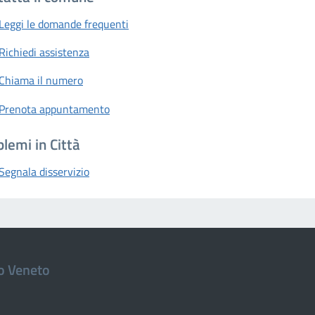
Leggi le domande frequenti
Richiedi assistenza
Chiama il numero
Prenota appuntamento
lemi in Città
Segnala disservizio
io Veneto