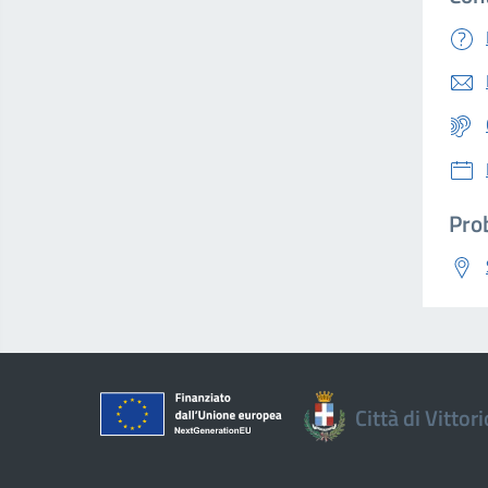
Prob
Città di Vittor