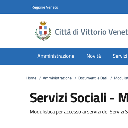
Vai al contenuto
accedi al menu
footer.enter
Regione Veneto
Città di Vittorio Vene
Amministrazione
Novità
Servizi
Home
/
Amministrazione
/
Documenti e Dati
/
Modulist
Servizi Sociali - 
Modulistica per accesso ai servizi dei Servizi S