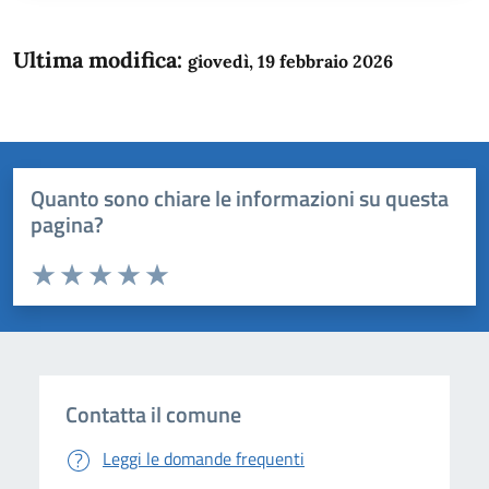
Ultima modifica:
giovedì, 19 febbraio 2026
Quanto sono chiare le informazioni su questa
pagina?
Valuta da 1 a 5 stelle la pagina
Domanda
Valuta 1 stelle su 5
Valuta 2 stelle su 5
Valuta 3 stelle su 5
Valuta 4 stelle su 5
Valuta 5 stelle su 5
Contatta il comune
Leggi le domande frequenti