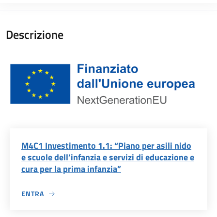
Descrizione
M4C1 Investimento 1.1: “Piano per asili nido
e scuole dell’infanzia e servizi di educazione e
cura per la prima infanzia”
ENTRA