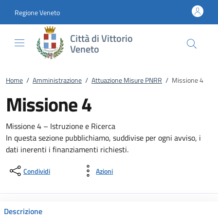
Vai al contenuto
accedi al menu
footer.enter
Regione Veneto
Città di Vittorio
Veneto
Home
/
Amministrazione
/
Attuazione Misure PNRR
/
Missione 4
Missione 4
Missione 4 – Istruzione e Ricerca
In questa sezione pubblichiamo, suddivise per ogni avviso, i
dati inerenti i finanziamenti richiesti.
Condividi
Azioni
Descrizione