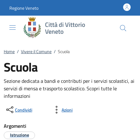
Vai al contenuto
accedi al menu
footer.enter
Regione Veneto
Città di Vittorio
Veneto
Home
/
Vivere il Comune
/
Scuola
Scuola
Sezione dedicata a bandi e contributi per i servizi scolastici, ai
servizi di mensa e trasporto scolastico. Scopri tutte le
informazioni
Condividi
Azioni
Argomenti
Istruzione