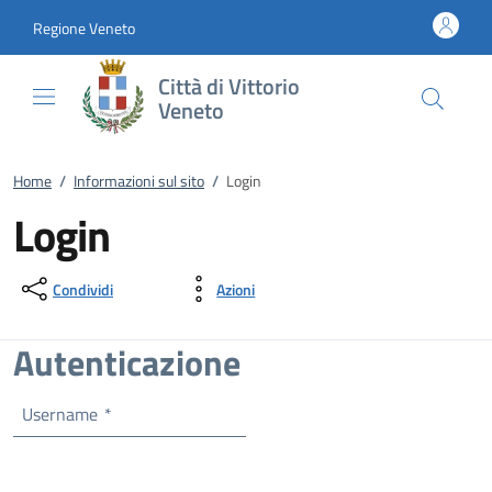
Vai al contenuto
accedi al menu
footer.enter
Regione Veneto
Città di Vittorio
Veneto
Home
/
Informazioni sul sito
/
Login
Login
Condividi
Azioni
Autenticazione
Username
*