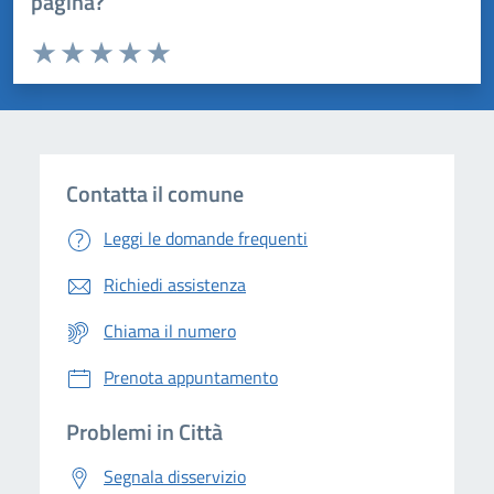
pagina?
Valuta da 1 a 5 stelle la pagina
Domanda
Valuta 1 stelle su 5
Valuta 2 stelle su 5
Valuta 3 stelle su 5
Valuta 4 stelle su 5
Valuta 5 stelle su 5
Contatta il comune
Leggi le domande frequenti
Richiedi assistenza
Chiama il numero
Prenota appuntamento
Problemi in Città
Segnala disservizio