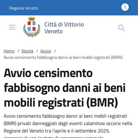
Vai al contenuto
accedi al menu
footer.enter
Regione Veneto
Città di Vittorio
Veneto
Home
/
Novità
/
Avvisi
/
Avvio censimento fabbisogno danni ai beni mobili registrati (BMR)
Avvio censimento
fabbisogno danni ai beni
mobili registrati (BMR)
Avvio censimento fabbisogno danni ai beni mobili registrati
(BMR) privati danneggiati dagli eventi calamitosi occorsi nella
Regione del Veneto tra l’aprile e il settembre 2025,