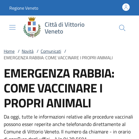
Vai al contenuto
accedi al menu
footer.enter
Regione Veneto
Città di Vittorio
Veneto
Home
/
Novità
/
Comunicati
/
EMERGENZA RABBIA: COME VACCINARE I PROPRI ANIMALI
EMERGENZA RABBIA:
COME VACCINARE I
PROPRI ANIMALI
Da oggi, tutte le informazioni relative alle procedure vaccinali
possono esser reperite anche telefonando direttamente al
Comune di Vittorio Veneto. Il numero da chiamare - in orario