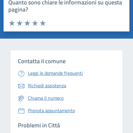
Quanto sono chiare le informazioni su questa
pagina?
Valuta da 1 a 5 stelle la pagina
Domanda
Valuta 1 stelle su 5
Valuta 2 stelle su 5
Valuta 3 stelle su 5
Valuta 4 stelle su 5
Valuta 5 stelle su 5
Contatta il comune
Leggi le domande frequenti
Richiedi assistenza
Chiama il numero
Prenota appuntamento
Problemi in Città