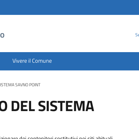
to
Se
Vivere il Comune
ISTEMA SAVNO POINT
 DEL SISTEMA
onare dei contenitori sostitutivi nei siti abituali