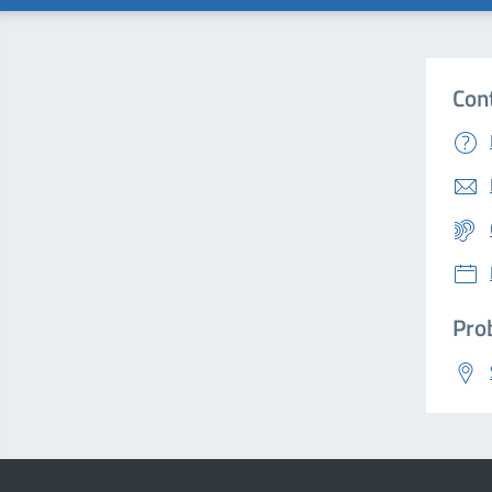
Con
Prob