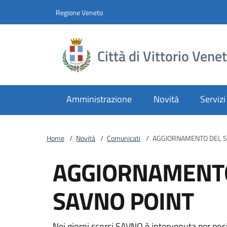
Vai al contenuto
accedi al menu
footer.enter
Regione Veneto
Città di Vittorio Vene
Amministrazione
Novità
Servizi
Home
/
Novità
/
Comunicati
/
AGGIORNAMENTO DEL S
AGGIORNAMENTO
SAVNO POINT
Nei giorni scorsi SAVNO è intervenuta per posizi