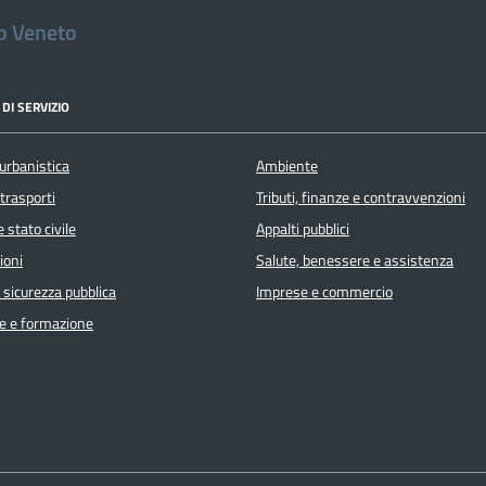
io Veneto
DI SERVIZIO
urbanistica
Ambiente
 trasporti
Tributi, finanze e contravvenzioni
 stato civile
Appalti pubblici
ioni
Salute, benessere e assistenza
e sicurezza pubblica
Imprese e commercio
e e formazione