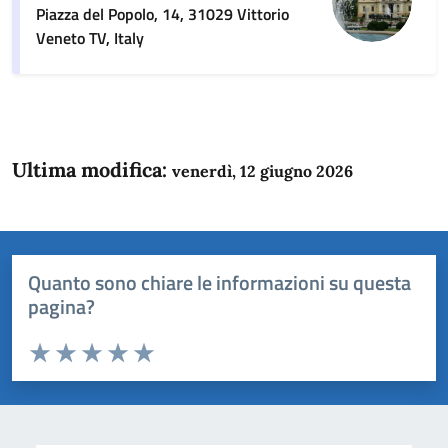
Piazza del Popolo, 14, 31029 Vittorio
Veneto TV, Italy
Ultima modifica:
venerdì, 12 giugno 2026
Quanto sono chiare le informazioni su questa
pagina?
Valuta da 1 a 5 stelle la pagina
Domanda
Valuta 1 stelle su 5
Valuta 2 stelle su 5
Valuta 3 stelle su 5
Valuta 4 stelle su 5
Valuta 5 stelle su 5