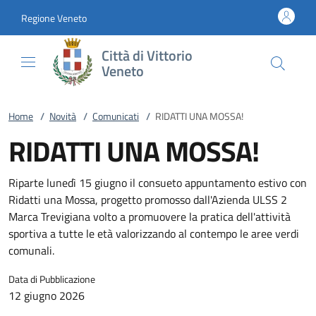
Vai al contenuto
accedi al menu
footer.enter
Regione Veneto
Città di Vittorio
Veneto
Home
/
Novità
/
Comunicati
/
RIDATTI UNA MOSSA!
RIDATTI UNA MOSSA!
Riparte lunedì 15 giugno il consueto appuntamento estivo con
Ridatti una Mossa, progetto promosso dall'Azienda ULSS 2
Marca Trevigiana volto a promuovere la pratica dell'attività
sportiva a tutte le età valorizzando al contempo le aree verdi
comunali.
Data di Pubblicazione
12 giugno 2026