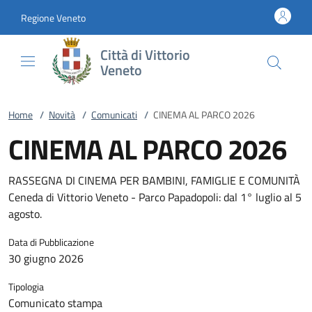
Vai al contenuto
accedi al menu
footer.enter
Regione Veneto
Città di Vittorio
Veneto
Home
/
Novità
/
Comunicati
/
CINEMA AL PARCO 2026
CINEMA AL PARCO 2026
RASSEGNA DI CINEMA PER BAMBINI, FAMIGLIE E COMUNITÀ
Ceneda di Vittorio Veneto - Parco Papadopoli: dal 1° luglio al 5
agosto.
Data di Pubblicazione
30 giugno 2026
Tipologia
Comunicato stampa