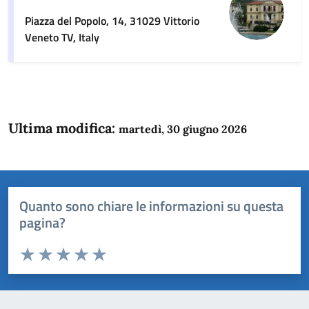
Piazza del Popolo, 14, 31029 Vittorio
Veneto TV, Italy
Ultima modifica:
martedì, 30 giugno 2026
Quanto sono chiare le informazioni su questa
pagina?
Valuta da 1 a 5 stelle la pagina
Domanda
Valuta 1 stelle su 5
Valuta 2 stelle su 5
Valuta 3 stelle su 5
Valuta 4 stelle su 5
Valuta 5 stelle su 5